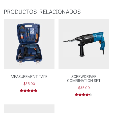
PRODUCTOS RELACIONADOS
MEASUREMENT TAPE
SCREWDRIVER
COMBINATION SET
$
35.00
$
35.00
Valorado en
4.67
Valorado
de 5
en
4.17
de 5