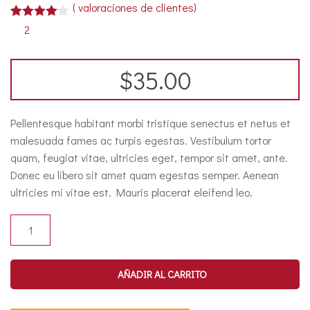
(
valoraciones de clientes)
Valorado
2
2
4.00
sobre 5
basado
$
35.00
en
puntuaciones
de
clientes
Pellentesque habitant morbi tristique senectus et netus et
malesuada fames ac turpis egestas. Vestibulum tortor
quam, feugiat vitae, ultricies eget, tempor sit amet, ante.
Donec eu libero sit amet quam egestas semper. Aenean
ultricies mi vitae est. Mauris placerat eleifend leo.
AÑADIR AL CARRITO