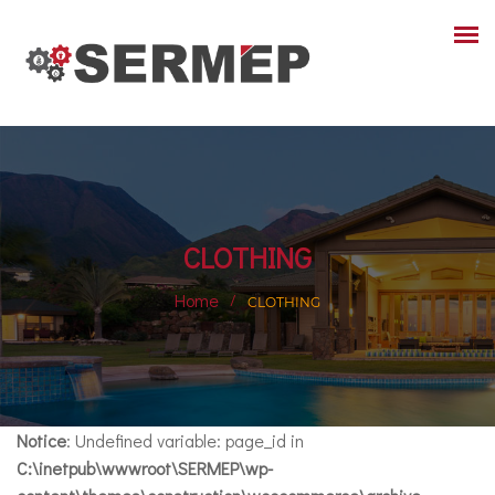
CLOTHING
Home
CLOTHING
Notice
: Undefined variable: page_id in
C:\inetpub\wwwroot\SERMEP\wp-