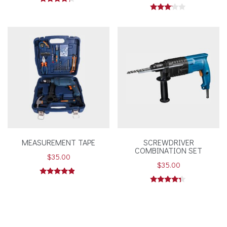
Valorado
en
Valorado
4.00
en
de 5
3.00
de 5
MEASUREMENT TAPE
SCREWDRIVER
COMBINATION SET
$
35.00
$
35.00
Valorado en
4.67
Valorado
de 5
en
4.17
de 5