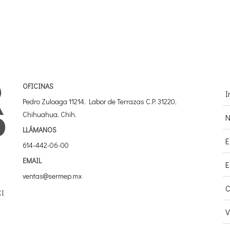
OFICINAS
I
Pedro Zuloaga 11214, Labor de Terrazas C.P. 31220,
Chihuahua, Chih.
N
LLÁMANOS
E
614-442-06-00
EMAIL
E
ventas@sermep.mx
C
CI
V