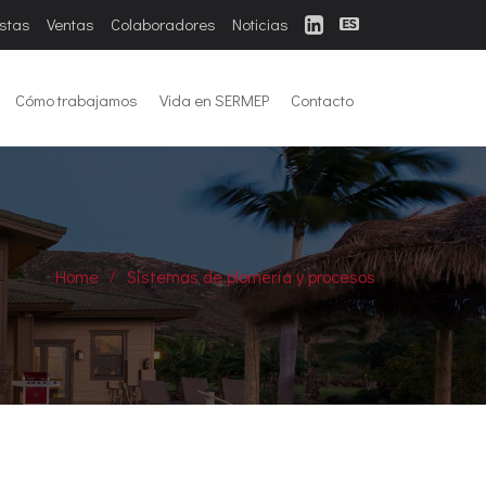
istas
Ventas
Colaboradores
Noticias
Cómo trabajamos
Vida en SERMEP
Contacto
Home
Sistemas de plomería y procesos