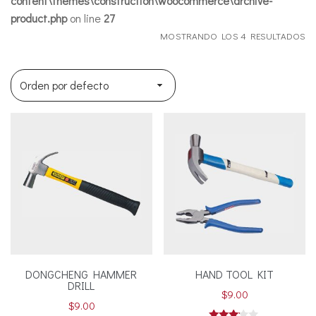
content\themes\construction\woocommerce\archive-
product.php
on line
27
MOSTRANDO LOS 4 RESULTADOS
DONGCHENG HAMMER
HAND TOOL KIT
DRILL
$
9.00
$
9.00