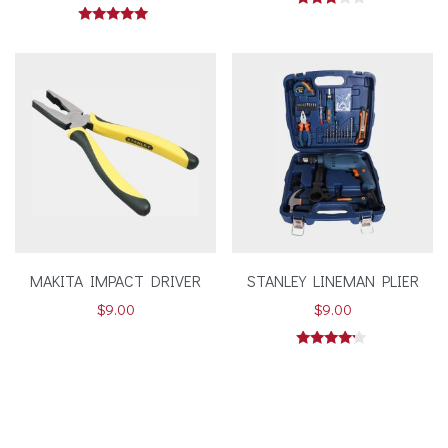
Valorado
en
Valorado en
3.00
5.00
de 5
de 5
MAKITA IMPACT DRIVER
STANLEY LINEMAN PLIER
$
9.00
$
9.00
Valorado
en
4.00
de 5