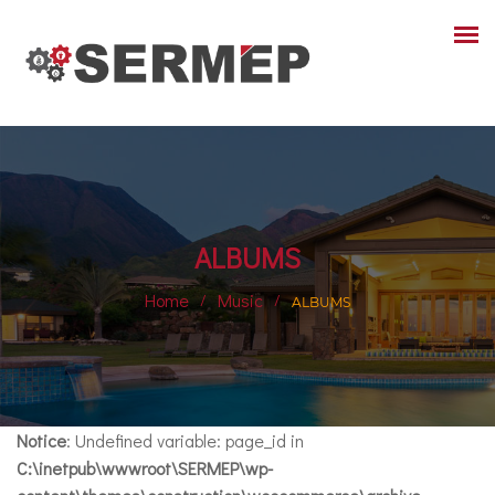
ALBUMS
Home
Music
ALBUMS
Notice
: Undefined variable: page_id in
C:\inetpub\wwwroot\SERMEP\wp-